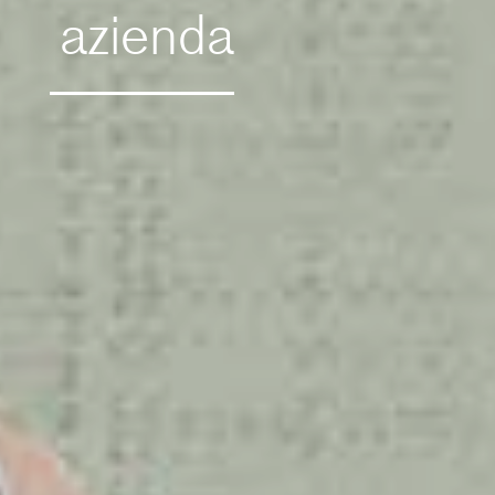
azienda